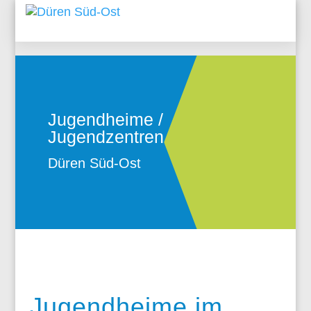
Jugendheime /
Jugendzentren
Düren Süd-Ost
Jugendheime im