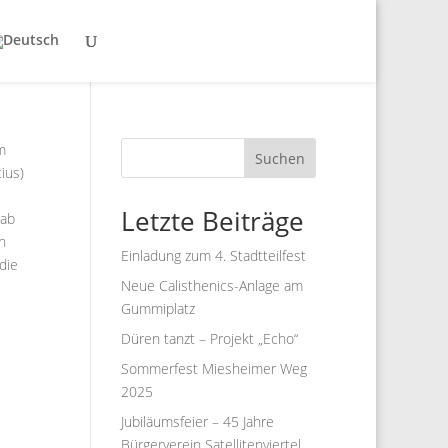
m
Suchen
ius)
Letzte Beiträge
 ab
n
Einladung zum 4. Stadtteilfest
die
Neue Calisthenics-Anlage am
Gummiplatz
Düren tanzt – Projekt „Echo“
Sommerfest Miesheimer Weg
2025
Jubiläumsfeier – 45 Jahre
Bürgerverein Satellitenviertel