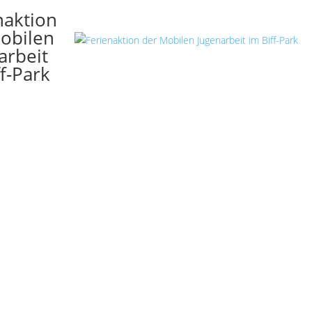
naktion
obilen
arbeit
ff-Park