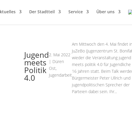
ktuelles
Der Stadtteil
Service
Über uns
Am Mittwoch den 4. Mai findet i
JuZeBo (Jugenzentrum St. Bonifat
Jugend
2. Mai 2022
wieder die Veranstaltung jugend
meets
|
Düren
meets politik 4.0 für Jugendliche
Politik
Ost
,
16 Jahren statt. Beim Talk werde
Jugendarbeit
4.0
Bürgermeister Peter Ullrich und 
jugendpolitischen Sprecher der
Parteien dabei sein. Ihr...