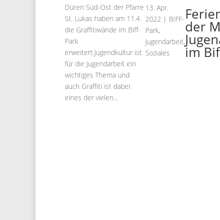
Düren Süd-Ost der Pfarre
13. Apr.
Ferie
St. Lukas haben am 11.4.
2022
|
BIFF-
der M
die Graffitiwände im Biff-
Park
,
Jugen
Park
Jugendarbeit
,
im Bi
erweitert.Jugendkultur ist
Soziales
für die Jugendarbeit ein
wichtiges Thema und
auch Graffiti ist dabei
eines der vielen...