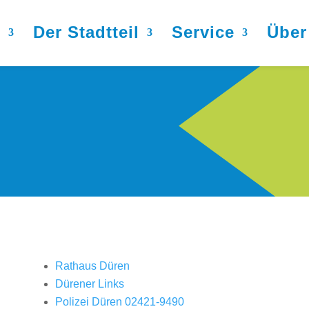
s
Der Stadtteil
Service
Über
Rathaus Düren
Dürener Links
Polizei Düren 02421-9490