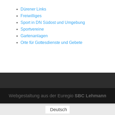
Dürener Links
Freiwilliges
Sport in DN Südost und Umgebung
Sportvereine
Gartenanlagen
Orte für Gottesdienste und Gebete
Webgestaltung aus der Euregio
SBC Lehmann
Deutsch