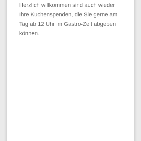
Herzlich willkommen sind auch wieder
Ihre Kuchenspenden, die Sie gerne am
Tag ab 12 Uhr im Gastro-Zelt abgeben
können.
Helfer:innen
Wir suchen noch
tatkräftige Unterstützung!
Helferinnen und Helfer
melden Sich gerne bei
Simone oder Andreas