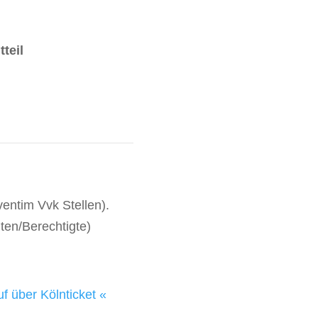
tteil
ventim Vvk Stellen).
ten/Berechtigte)
f über Kölnticket «