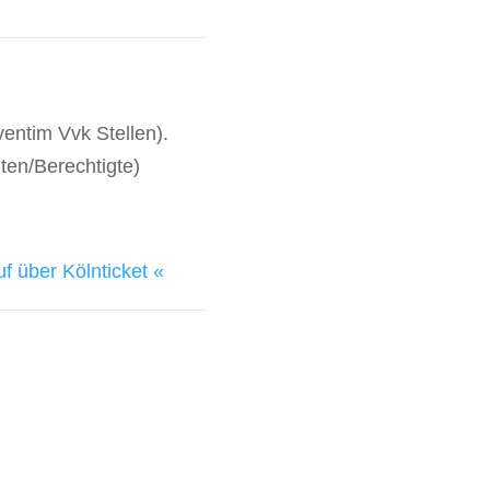
ventim Vvk Stellen).
ten/Berechtigte)
f über Kölnticket «