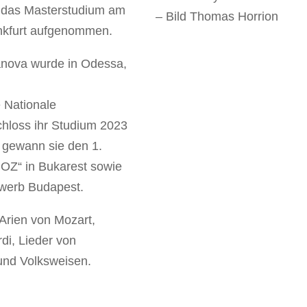
e das Masterstudium am
– Bild Thomas Horrion
nkfurt aufgenommen.
ianova wurde in Odessa,
e Nationale
hloss ihr Studium 2023
e gewann sie den 1.
OZ“ in Bukarest sowie
ewerb Budapest.
rien von Mozart,
rdi, Lieder von
und Volksweisen.