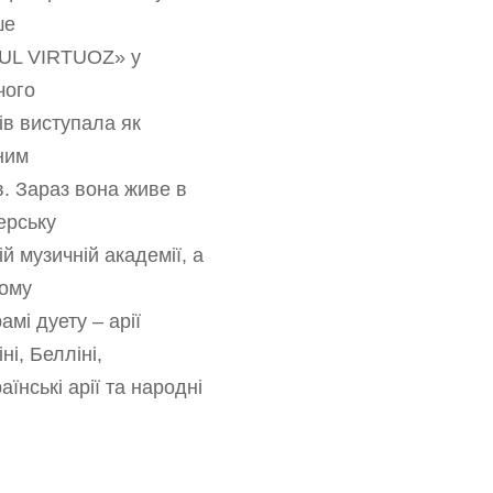
ше
CUL VIRTUOZ» у
чого
ів виступала як
ним
в. Зараз вона живе в
ерську
й музичній академії, а
кому
амі дуету – арії
і, Белліні,
аїнські арії та народні