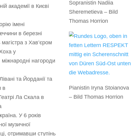
Sopranistin Nadiia
ій академії в Києві
Sheremetieva – Bild
Thomas Horrion
рію імені
еччини в березні
 магістра з Хав’єром
Хоха у
і міжнародні нагороди
 Лівані та Йорданії та
Pianistin Iryna Stoianova
и в
– Bild Thomas Horrion
еатрі Ла Скала в
а
раїна. У 6 років
ної музичної
оці, отримавши ступінь