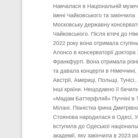
Навчалася в Національній музичн
імені Чайковського та закінчила
Московську державну консервато
Чайковського. Після втечі до Нім
2022 року вона отримала ступінь
Алонсо в консерваторії доктора 
Франкфурті. Вона отримала різн
та давала концерти в Німеччині,
Австрії, Америці, Польщі, Тунісі,
інші країни. Нещодавно її бачил
«Мадам Баттерфляй» Пуччіні в Т
Мілані. Піаністка Ірина Дмитрівн
Стоянова народилася в Одесі, Ук
вступила до Одеської національ
академії, яку закінчила в 2023 р