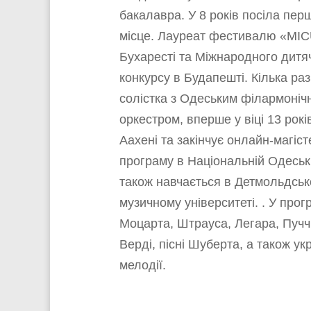
бакалавра. У 8 років посіла пер
місце. Лауреат фестивалю «MI
Бухаресті та Міжнародного дитя
конкурсу в Будапешті. Кілька раз
солістка з Одеським філармоніч
оркестром, вперше у віці 13 рокі
Аахені та закінчує онлайн-магіст
програму в Національній Одеські
також навчається в Детмольдсь
музичному університеті. . У прогр
Моцарта, Штрауса, Легара, Пуччін
Верді, пісні Шуберта, а також укр
мелодії.