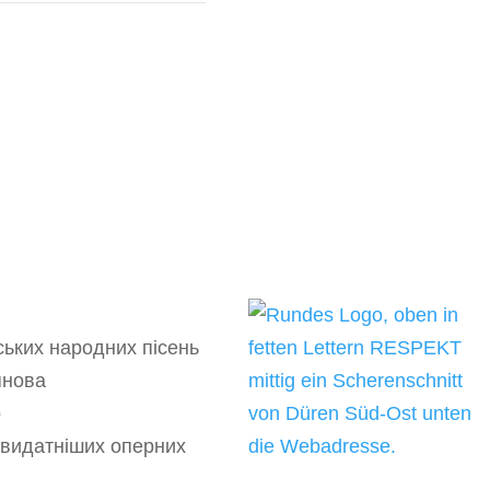
ських народних пісень
янова
о
йвидатніших оперних